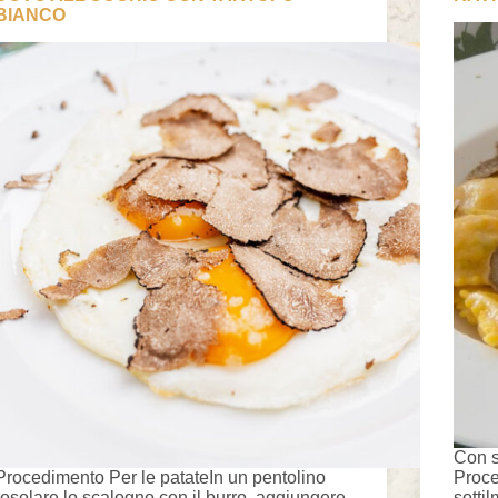
BIANCO
Con s
Procedimento Per le patateIn un pentolino
Proce
rosolare lo scalogno con il burro, aggiungere
sotti