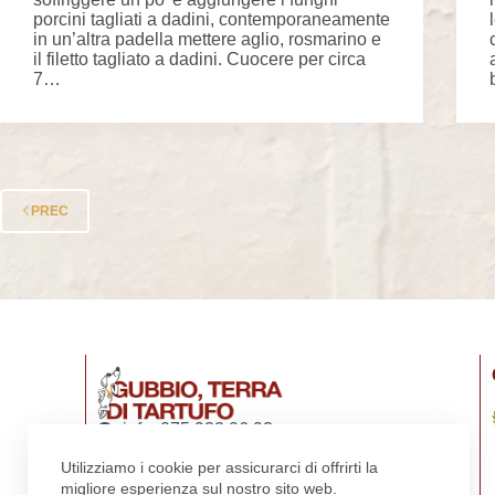
porcini tagliati a dadini, contemporaneamente
in un’altra padella mettere aglio, rosmarino e
il filetto tagliato a dadini. Cuocere per circa
7…
PREC
info: 075 922 06 93
turismo@comune.gubbio.pg.it
Utilizziamo i cookie per assicurarci di offrirti la
Via Repubblica 15, Gubbio
migliore esperienza sul nostro sito web.